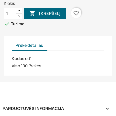
Kiekis

favorite_border
Į KREPŠELĮ

Turime
Prekė detaliau
Kodas
cd1
Viso
100 Prekės
PARDUOTUVĖS INFORMACIJA
keyboard_arrow_down