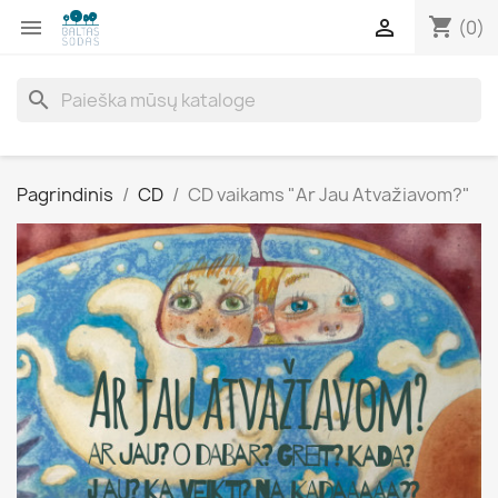
shopping_cart


(0)
search
Pagrindinis
CD
CD vaikams "Ar Jau Atvažiavom?"