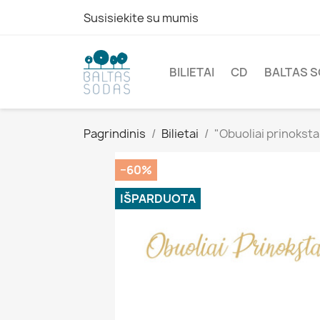
Susisiekite su mumis
BILIETAI
CD
BALTAS S
Pagrindinis
Bilietai
"Obuoliai prinokst
−60%
IŠPARDUOTA