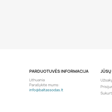
PARDUOTUVĖS INFORMACIJA
JŪSŲ
Lithuania
Užsak
Parašykite mums:
Prisiju
info@baltassodas.lt
Sukurt