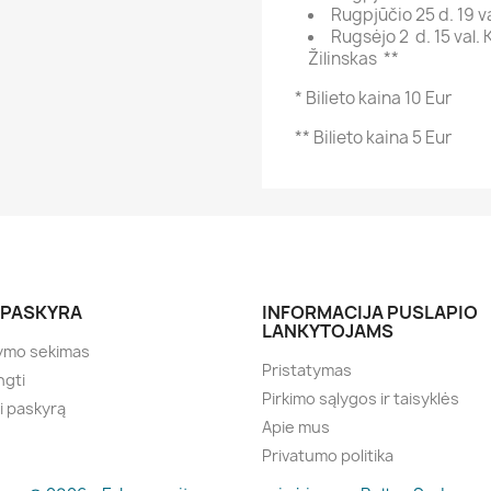
Rugpjūčio 25 d. 19 va
Rugsėjo 2 d. 15 val. 
Žilinskas **
* Bilieto kaina 10 Eur
** Bilieto kaina 5 Eur
 PASKYRA
INFORMACIJA PUSLAPIO
LANKYTOJAMS
ymo sekimas
Pristatymas
ngti
Pirkimo sąlygos ir taisyklės
i paskyrą
Apie mus
Privatumo politika