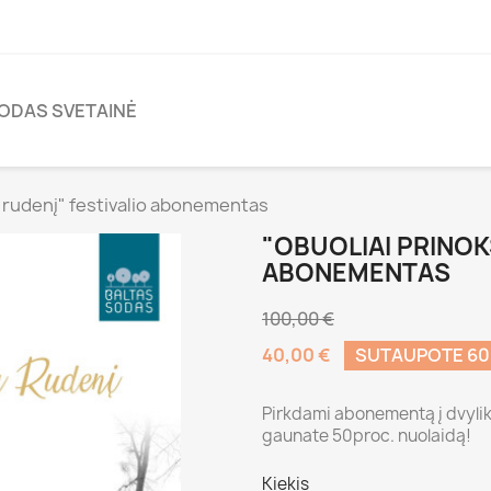
ODAS SVETAINĖ
a rudenį" festivalio abonementas
"OBUOLIAI PRINOK
ABONEMENTAS
100,00 €
40,00 €
SUTAUPOTE 6
Pirkdami abonementą į dvylik
gaunate 50proc. nuolaidą!
Kiekis