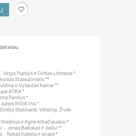
favorite_border
LĮ
detaliau
 Virgis Pupšys ir Gintas Litinskas *
 Alvydas Stalaučinskis **
 Justina ir Vytautas Kairiai **
rupė ATIKA *
Remis Rančys *
Julijos Ritčik trio *
Emilija Statinaitė, Viktorija, Živilė
l Giedrius ir Agnė Arbačiauskai *
l. - Jonas Baltokas ir JieDu **
l. - Rokas Kašėta ir grupė *