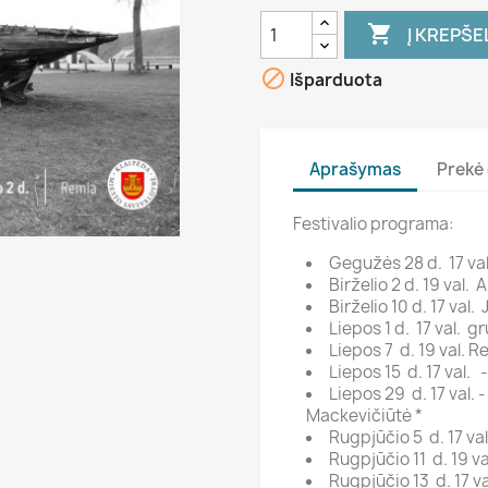

Į KREPŠE

Išparduota
Aprašymas
Prekė 
Festivalio programa:
Gegužės 28 d. 17 val.
Birželio 2 d. 19 val.
Birželio 10 d. 17 val.
Liepos 1 d. 17 val. g
Liepos 7 d. 19 val. 
Liepos 15 d. 17 val. - 
Liepos 29 d. 17 val. - 
Mackevičiūtė *
Rugpjūčio 5 d. 17 va
Rugpjūčio 11 d. 19 va
Rugpjūčio 13 d. 17 va