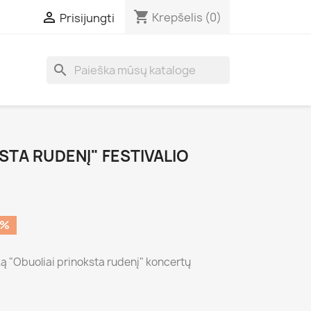
shopping_cart

Krepšelis
(0)
Prisijungti
search
STA RUDENĮ" FESTIVALIO
0%
ą "Obuoliai prinoksta rudenį" koncertų