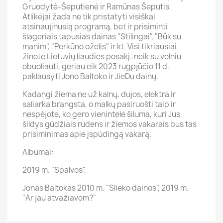
Gruodytė-Šeputienė ir Ramūnas Šeputis.
Atlikėjai žada ne tik pristatyti visiškai
atsinaujinusią programą, bet ir prisiminti
šlageriais tapusias dainas "Stilingai", "Būk su
manim", "Perkūno oželis" ir kt. Visi tikriausiai
žinote Lietuvių liaudies posakį: neik su velniu
obuoliauti, geriau eik 2023 rugpjūčio 11 d.
paklausyti Jono Baltoko ir JieDu dainų.
Kadangi žiema ne už kalnų, dujos, elektra ir
saliarka brangsta, o malkų pasiruošti taip ir
nespėjote, ko gero vienintelė šiluma, kuri Jus
šildys gūdžiais rudens ir žiemos vakarais bus tas
prisiminimas apie įspūdingą vakarą.
Albumai:
2019 m. "Spalvos",
Jonas Baltokas 2010 m. "Slieko dainos", 2019 m.
"Ar jau atvažiavom?"