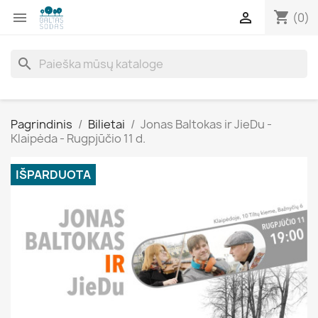
shopping_cart


(0)
search
Pagrindinis
Bilietai
Jonas Baltokas ir JieDu -
Klaipėda - Rugpjūčio 11 d.
IŠPARDUOTA