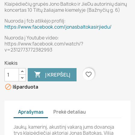
Klaipėdiečių grupės Jono Baltoko ir JieDu autorinių dainų
koncertas 10 Tiltų žaliajame kiemelyje (Bažnyčių g. 6)
Nuoroda į fcb atlikėjo profilį:
https://www.facebook.com/jonasbaltokasirjiedu/
Nuoroda į Youtube video:
https://www.facebook.com/watch/?
v=2312773772382993
Kiekis

favorite_border
Į KREPŠELĮ

Išparduota
Aprašymas
Prekė detaliau
Jaukų, kamerinį, akustinį vakarą jums dovanoja
trys klaipėdiečiai aktoriai Jonas Baltokas, Vilija